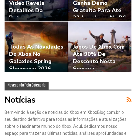
Vídeo Revela
Ganha Demo
Detalhes Da
Gratuita Para Até
Batcaverna
33 Jogadores No PC
Todas As Novidades
Jogos De Xbox Com
Do Xbox No
Até 90% De
Galaxies Spring
Desconto Nesta
Showcase 2026
Semana
Navegando Pela Categoria
Notícias
Bem-vindo à seção de notícias do Xbox em XboxBlog.com.br, o
seu destino definitivo para todas as informações e atualizações
sobre o fascinante mundo do Xbox. Aqui, dedicamos nosso
espaço para trazer as últimas notícias, análises aprofundadas e