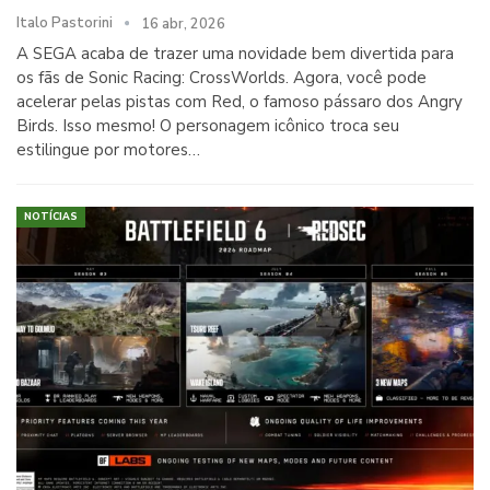
Italo Pastorini
16 abr, 2026
A SEGA acaba de trazer uma novidade bem divertida para
os fãs de Sonic Racing: CrossWorlds. Agora, você pode
acelerar pelas pistas com Red, o famoso pássaro dos Angry
Birds. Isso mesmo! O personagem icônico troca seu
estilingue por motores…
NOTÍCIAS