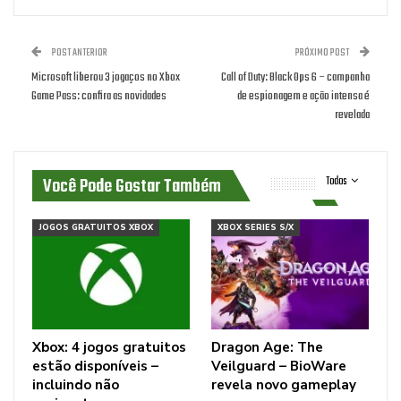
POST ANTERIOR
PRÓXIMO POST
Microsoft liberou 3 jogaços no Xbox
Call of Duty: Black Ops 6 – campanha
Game Pass: confira as novidades
de espionagem e ação intensa é
revelada
Você Pode Gostar Também
Todos
JOGOS GRATUITOS XBOX
XBOX SERIES S/X
Xbox: 4 jogos gratuitos
Dragon Age: The
estão disponíveis –
Veilguard – BioWare
incluindo não
revela novo gameplay