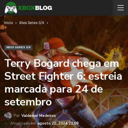
Início
Xbox Series S/X
XBOX SERIES S/X
Terry Bogard chega em
Street Fighter 6: estreia
marcada para 24 de
setembro
Por
Valdemar Medeiros
Atualizado em
agosto 21, 2024 22:09