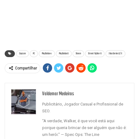
Capcom
PC
PlayStation 4
PlayStation 5
Steam
Street Fighter 6
Xbox Series S/X
Compartilhar
Valdemar Medeiros
Publicitário, Jogador Casual e Profissional de
SEO.
“A verdade, Walker, é que você está aqui
porque queria brincar de ser alguém que não é:
um herói.” — Spec Ops: The Line