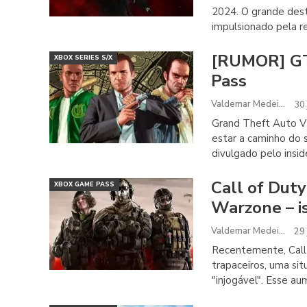
2024. O grande desta
impulsionado pela 
[RUMOR] GT
XBOX SERIES S/X
Pass
Valdemar Medeiros
30 
Grand Theft Auto V 
estar a caminho do 
divulgado pelo insid
Call of Dut
XBOX GAME PASS
Warzone – i
Valdemar Medeiros
29 
Recentemente, Call 
trapaceiros, uma si
"injogável". Esse a