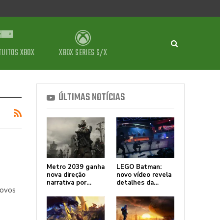
TUITOS XBOX
XBOX SERIES S/X
ÚLTIMAS NOTÍCIAS
Metro 2039 ganha
LEGO Batman:
nova direção
novo vídeo revela
narrativa por…
detalhes da…
novos