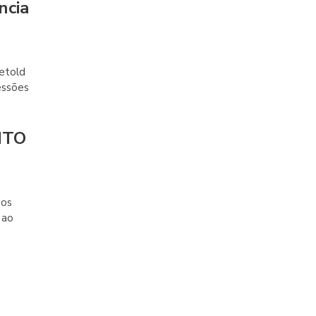
ncia
etold
essões
NTO
 os
 ao