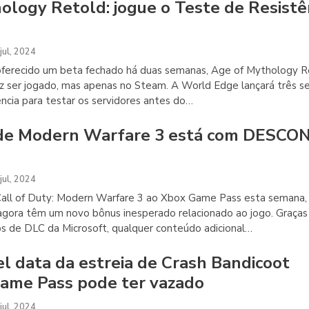
ology Retold: jogue o Teste de Resistê
jul, 2024
 oferecido um beta fechado há duas semanas, Age of Mythology R
 ser jogado, mas apenas no Steam. A World Edge lançará três s
ncia para testar os servidores antes do
…
 de Modern Warfare 3 está com DESCO
jul, 2024
all of Duty: Modern Warfare 3 ao Xbox Game Pass esta semana,
gora têm um novo bônus inesperado relacionado ao jogo. Graças
s de DLC da Microsoft, qualquer conteúdo adicional
…
el data da estreia de Crash Bandicoot
Game Pass pode ter vazado
jul, 2024