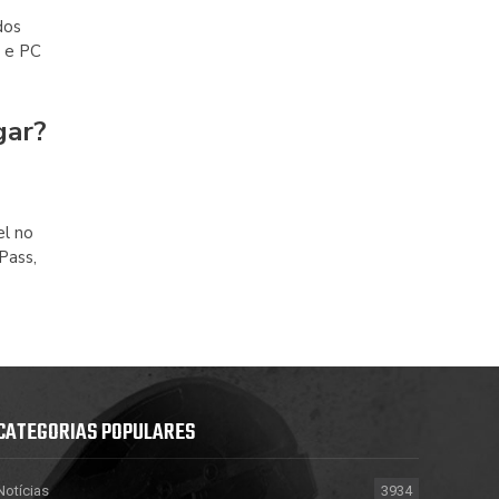
dos
s e PC
gar?
el no
Pass,
CATEGORIAS POPULARES
Notícias
3934