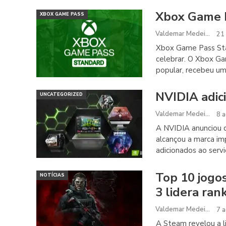
Xbox Game P
XBOX GAME PASS
Valdemar Medeiros
21
Xbox Game Pass Sta
celebrar. O Xbox Ga
popular, recebeu um
NVIDIA adic
UNCATEGORIZED
Valdemar Medeiros
8 
A NVIDIA anunciou 
alcançou a marca im
adicionados ao serv
Top 10 jogo
NOTÍCIAS
3 lidera ran
Valdemar Medeiros
7 
A Steam revelou a l