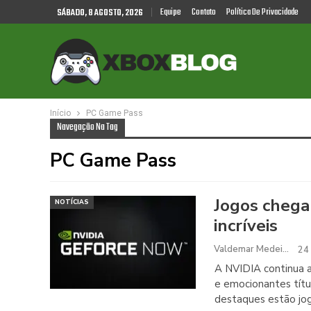
Equipe
Contato
Política De Privacidade
SÁBADO, 8 AGOSTO, 2026
Início
PC Game Pass
Navegação Na Tag
PC Game Pass
Jogos chega
NOTÍCIAS
incríveis
Valdemar Medeiros
24
A NVIDIA continua 
e emocionantes títu
destaques estão jogo