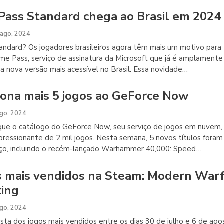
ass Standard chega ao Brasil em 2024
 ago, 2024
ndard? Os jogadores brasileiros agora têm mais um motivo para
me Pass, serviço de assinatura da Microsoft que já é amplamente
a nova versão mais acessível no Brasil. Essa novidade
…
iona mais 5 jogos ao GeForce Now
ago, 2024
que o catálogo do GeForce Now, seu serviço de jogos em nuvem,
pressionante de 2 mil jogos. Nesta semana, 5 novos títulos foram
iço, incluindo o recém-lançado Warhammer 40,000: Speed
…
s mais vendidos na Steam: Modern War
king
ago, 2024
ista dos jogos mais vendidos entre os dias 30 de julho e 6 de ag