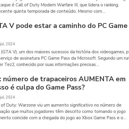
que é Call of Duty Modern Warfare III, que lidera o ranking,
recente quinta temporada de conteúdo. Mesmo com
…
A V pode estar a caminho do PC Game
jul, 2024
(GTA V), um dos maiores sucessos da história dos videogames, 
serviço de assinatura PC Game Pass da Microsoft. Segundo um r
er Tez2, conhecido por suas informações precisas
…
y: número de trapaceiros AUMENTA em
sso é culpa do Game Pass?
jul, 2024
of Duty: Warzone viu um aumento significativo no número de
tuação que muitos jogadores têm descrito como tornando o jogo
umento coincide com a chegada do jogo ao Xbox Game Pass e o
…