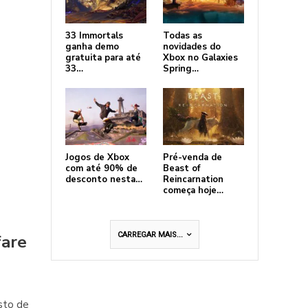
33 Immortals
Todas as
ganha demo
novidades do
gratuita para até
Xbox no Galaxies
33…
Spring…
Jogos de Xbox
Pré-venda de
com até 90% de
Beast of
desconto nesta…
Reincarnation
começa hoje…
CARREGAR MAIS...
fare
osto de