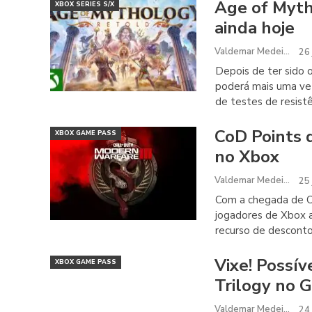
Age of Myth
XBOX SERIES S/X
ainda hoje
Valdemar Medeiros
26 
Depois de ter sido
poderá mais uma vez
de testes de resistê
CoD Points
XBOX GAME PASS
no Xbox
Valdemar Medeiros
25 
Com a chegada de C
jogadores de Xbox a
recurso de desconto
Vixe! Possív
XBOX GAME PASS
Trilogy no 
Valdemar Medeiros
24 