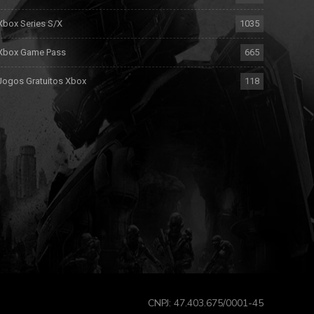
Xbox Series S/X
1035
Xbox Game Pass
665
Jogos Gratuitos Xbox
118
CNPJ: 47.403.675/0001-45