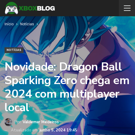
Início
Notícias
NOTÍCIAS
Novidade: Dragon Ball
Sparking Zero chega em
2024 com multiplayer
local
Por
Valdemar Medeiros
Atualizado em
junho 5, 2024 19:45