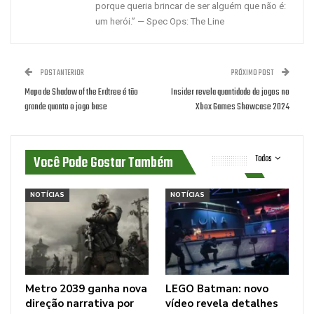
porque queria brincar de ser alguém que não é:
um herói.” — Spec Ops: The Line
POST ANTERIOR
PRÓXIMO POST
Mapa de Shadow of the Erdtree é tão
Insider revela quantidade de jogos no
grande quanto o jogo base
Xbox Games Showcase 2024
Você Pode Gostar Também
Todos
NOTÍCIAS
NOTÍCIAS
Metro 2039 ganha nova
LEGO Batman: novo
direção narrativa por
vídeo revela detalhes