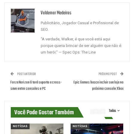
Valdemar Medeiros
Publicitário, Jogador Casual e Profissional de
SEO.
“A verdade, Walker, é que você está aqui
porque queria brincar de ser alguém que não é:
um herói.” — Spec Ops: The Line
POST ANTERIOR
PRÓXIMO POST
Forza Horizon 6 terá suporte a cross-
Epic Games busca incluir sua loja no
save entre consoles e PC
próximo console Xbox
Você Pode Gostar Também
Todos
NOTÍCIAS
NOTÍCIAS