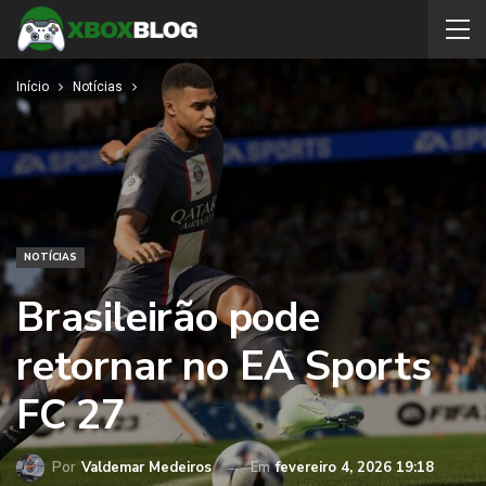
Início
Notícias
NOTÍCIAS
Brasileirão pode
retornar no EA Sports
FC 27
Por
Valdemar Medeiros
Em
fevereiro 4, 2026 19:18