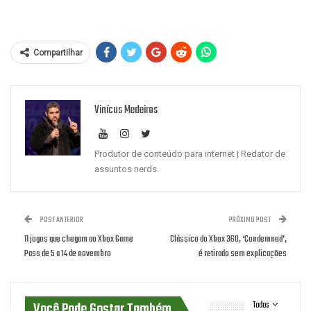
Compartilhar
Vinícus Medeiros
Produtor de conteúdo para internet | Redator de
assuntos nerds.
POST ANTERIOR
PRÓXIMO POST
11 jogos que chegam ao Xbox Game
Clássico do Xbox 360, ‘Condemned’,
Pass de 5 a 14 de novembro
é retirado sem explicações
Você Pode Gostar Também
Todos