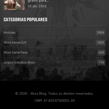
grátis para…
16 abr, 2026
CATEGORIAS POPULARES
Notícias
3934
Xbox Series S/X
1035
Xbox Game Pass
665
Jogos Gratuitos Xbox
118
© 2026 - Xbox Blog. Todos os direitos reservados.
CNPJ: 47.403.675/0001-45