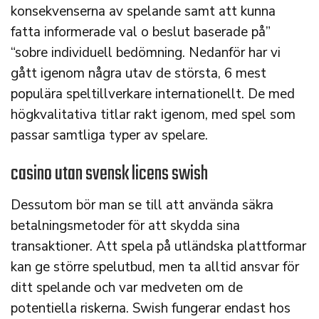
konsekvenserna av spelande samt att kunna
fatta informerade val o beslut baserade på”
“sobre individuell bedömning. Nedanför har vi
gått igenom några utav de största, 6 mest
populära speltillverkare internationellt. De med
högkvalitativa titlar rakt igenom, med spel som
passar samtliga typer av spelare.
casino utan svensk licens swish
Dessutom bör man se till att använda säkra
betalningsmetoder för att skydda sina
transaktioner. Att spela på utländska plattformar
kan ge större spelutbud, men ta alltid ansvar för
ditt spelande och var medveten om de
potentiella riskerna. Swish fungerar endast hos