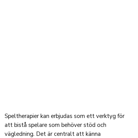
Speltherapier kan erbjudas som ett verktyg för
att bistå spelare som behöver stöd och
vägledning. Det är centralt att känna