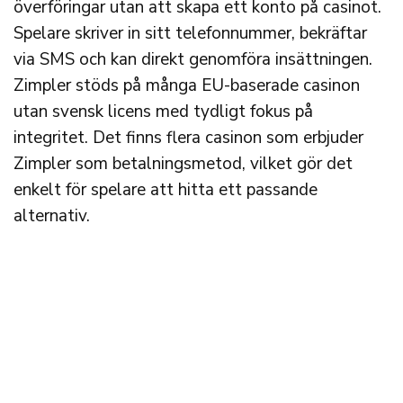
överföringar utan att skapa ett konto på casinot.
Spelare skriver in sitt telefonnummer, bekräftar
via SMS och kan direkt genomföra insättningen.
Zimpler stöds på många EU-baserade casinon
utan svensk licens med tydligt fokus på
integritet. Det finns flera casinon som erbjuder
Zimpler som betalningsmetod, vilket gör det
enkelt för spelare att hitta ett passande
alternativ.