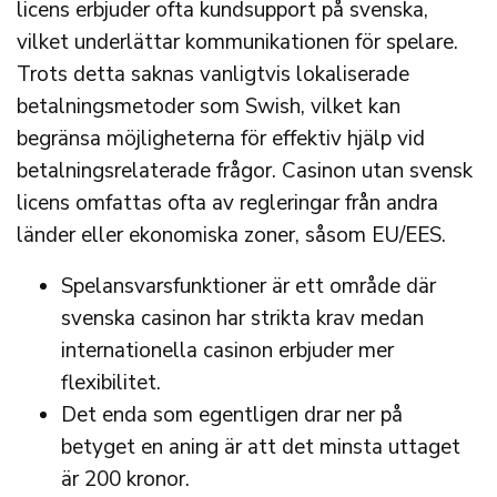
licens erbjuder ofta kundsupport på svenska,
vilket underlättar kommunikationen för spelare.
Trots detta saknas vanligtvis lokaliserade
betalningsmetoder som Swish, vilket kan
begränsa möjligheterna för effektiv hjälp vid
betalningsrelaterade frågor. Casinon utan svensk
licens omfattas ofta av regleringar från andra
länder eller ekonomiska zoner, såsom EU/EES.
Spelansvarsfunktioner är ett område där
svenska casinon har strikta krav medan
internationella casinon erbjuder mer
flexibilitet.
Det enda som egentligen drar ner på
betyget en aning är att det minsta uttaget
är 200 kronor.