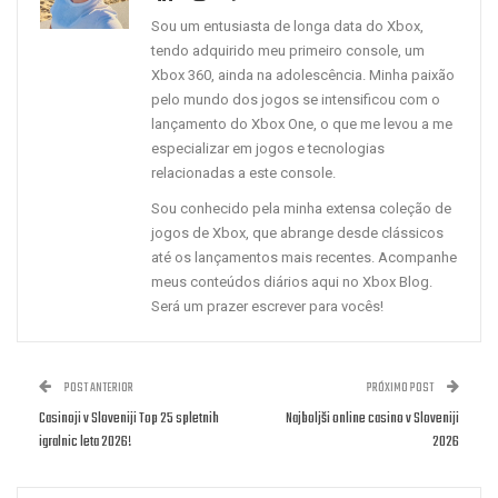
Sou um entusiasta de longa data do Xbox,
tendo adquirido meu primeiro console, um
Xbox 360, ainda na adolescência. Minha paixão
pelo mundo dos jogos se intensificou com o
lançamento do Xbox One, o que me levou a me
especializar em jogos e tecnologias
relacionadas a este console.
Sou conhecido pela minha extensa coleção de
jogos de Xbox, que abrange desde clássicos
até os lançamentos mais recentes. Acompanhe
meus conteúdos diários aqui no Xbox Blog.
Será um prazer escrever para vocês!
POST ANTERIOR
PRÓXIMO POST
Casinoji v Sloveniji Top 25 spletnih
Najboljši online casino v Sloveniji
igralnic leta 2026!
2026