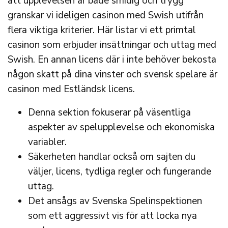
att upplevelsen är både smidig och trygg
granskar vi ideligen casinon med Swish utifrån
flera viktiga kriterier. Här listar vi ett primtal
casinon som erbjuder insättningar och uttag med
Swish. En annan licens där i inte behöver bekosta
någon skatt på dina vinster och svensk spelare är
casinon med Estländsk licens.
Denna sektion fokuserar på väsentliga
aspekter av spelupplevelse och ekonomiska
variabler.
Säkerheten handlar också om sajten du
väljer, licens, tydliga regler och fungerande
uttag.
Det ansågs av Svenska Spelinspektionen
som ett aggressivt vis för att locka nya