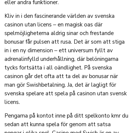
eller andra funktioner.
Kliv in i den fascinerande världen av svenska
casinon utan licens – en magisk oas där
spelmöjligheterna aldrig sinar och frestande
bonusar får pulsen att rusa. Det är som att stiga
in i en ny dimension – ett universum fyllt av
adrenalinfylld underhållning, där belöningarna
tycks fortsätta i all oändlighet. På svenska
casinon går det ofta att ta del av bonusar när
man gör Swishbetalning. Ja, det är lagligt för
svenska spelare att spela på casinon utan svensk
licens.
Pengarna på kontot inne på ditt spelkonto kmr du
sedan att kunna spela för genom att satsa