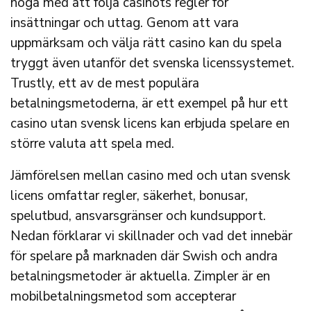
noga med att följa casinots regler för
insättningar och uttag. Genom att vara
uppmärksam och välja rätt casino kan du spela
tryggt även utanför det svenska licenssystemet.
Trustly, ett av de mest populära
betalningsmetoderna, är ett exempel på hur ett
casino utan svensk licens kan erbjuda spelare en
större valuta att spela med.
Jämförelsen mellan casino med och utan svensk
licens omfattar regler, säkerhet, bonusar,
spelutbud, ansvarsgränser och kundsupport.
Nedan förklarar vi skillnader och vad det innebär
för spelare på marknaden där Swish och andra
betalningsmetoder är aktuella. Zimpler är en
mobilbetalningsmetod som accepterar