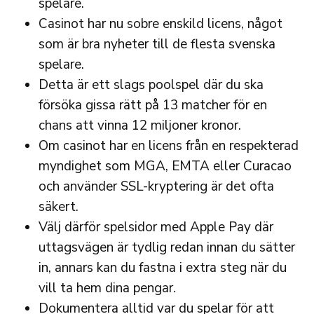
spelare.
Casinot har nu sobre enskild licens, något
som är bra nyheter till de flesta svenska
spelare.
Detta är ett slags poolspel där du ska
försöka gissa rätt på 13 matcher för en
chans att vinna 12 miljoner kronor.
Om casinot har en licens från en respekterad
myndighet som MGA, EMTA eller Curacao
och använder SSL-kryptering är det ofta
säkert.
Välj därför spelsidor med Apple Pay där
uttagsvägen är tydlig redan innan du sätter
in, annars kan du fastna i extra steg när du
vill ta hem dina pengar.
Dokumentera alltid var du spelar för att