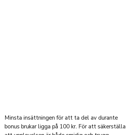
Minsta insättningen för att ta del av durante
bonus brukar ligga på 100 kr. För att säkerställa