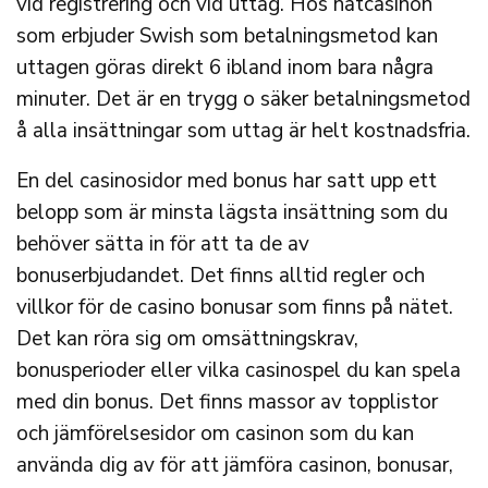
vid registrering och vid uttag. Hos nätcasinon
som erbjuder Swish som betalningsmetod kan
uttagen göras direkt 6 ibland inom bara några
minuter. Det är en trygg o säker betalningsmetod
å alla insättningar som uttag är helt kostnadsfria.
En del casinosidor med bonus har satt upp ett
belopp som är minsta lägsta insättning som du
behöver sätta in för att ta de av
bonuserbjudandet. Det finns alltid regler och
villkor för de casino bonusar som finns på nätet.
Det kan röra sig om omsättningskrav,
bonusperioder eller vilka casinospel du kan spela
med din bonus. Det finns massor av topplistor
och jämförelsesidor om casinon som du kan
använda dig av för att jämföra casinon, bonusar,